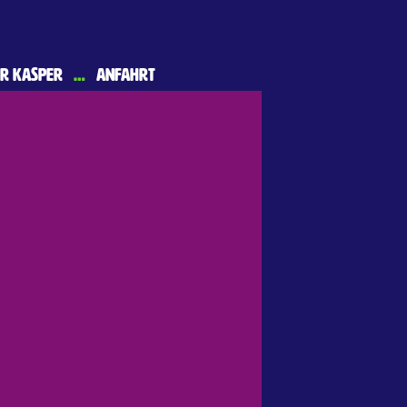
r Kasper
…
Anfahrt